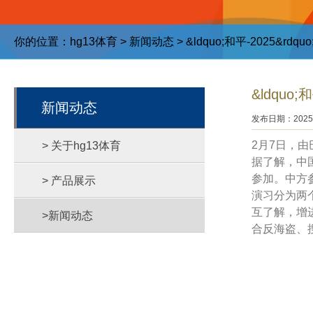
你的位置：
hg13体育
>
新闻动态
> &ldquo;和平-2025&r
&ldquo
新闻动态
发布日期：2025-
2月7日，由
> 关于hg13体育
据了解，中
参加。中方
> 产品展示
演习分为两
互了解，增
>新闻动态
合反海盗、